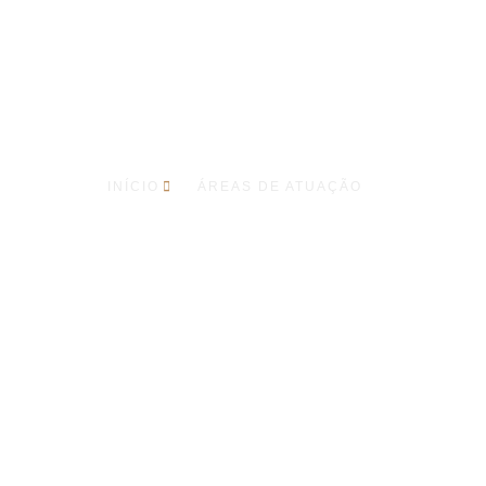
Áreas de Atuação
INÍCIO
ÁREAS DE ATUAÇÃO