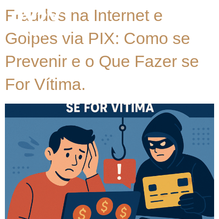
Fraudes na Internet e
Golpes via PIX: Como se
Prevenir e o Que Fazer se
For Vítima.