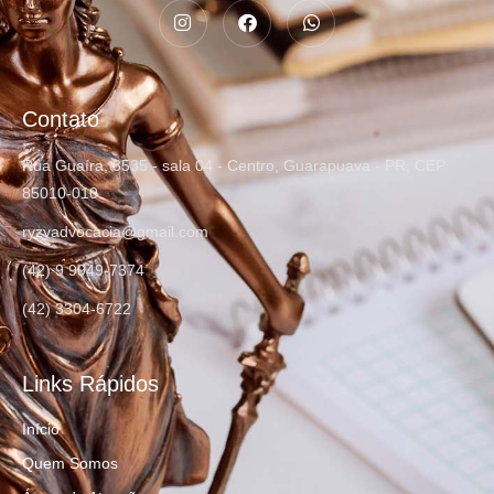
Contato
Rua Guaíra, 3535 - sala 04 - Centro, Guarapuava - PR, CEP
85010-010
ryzyadvocacia@gmail.com
(42) 9 9949-7374
(42) 3304-6722
Links Rápidos
Início
Quem Somos