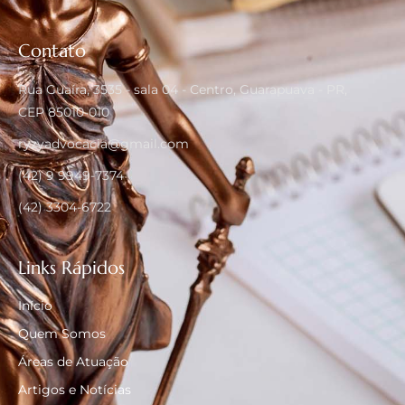
Contato
Rua Guaíra, 3535 - sala 04 - Centro, Guarapuava - PR,
CEP 85010-010
ryzyadvocacia@gmail.com
(42) 9 9949-7374
(42) 3304-6722
Links Rápidos
Início
Quem Somos
Áreas de Atuação
Artigos e Notícias