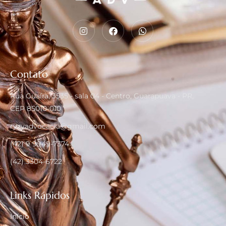
Contato
Rua Guaíra, 3535 - sala 04 - Centro, Guarapuava - PR,
CEP 85010-010
ryzyadvocacia@gmail.com
(42) 9 9949-7374
(42) 3304-6722
Links Rápidos
Início