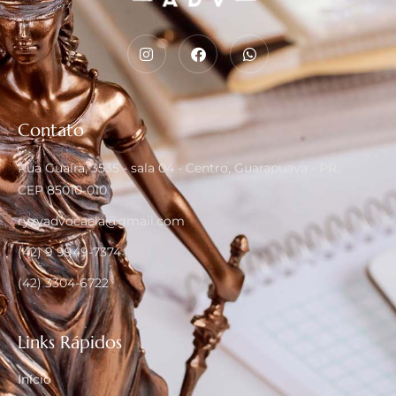
Contato
Rua Guaíra, 3535 - sala 04 - Centro, Guarapuava - PR,
CEP 85010-010
ryzyadvocacia@gmail.com
(42) 9 9949-7374
(42) 3304-6722
Links Rápidos
Início