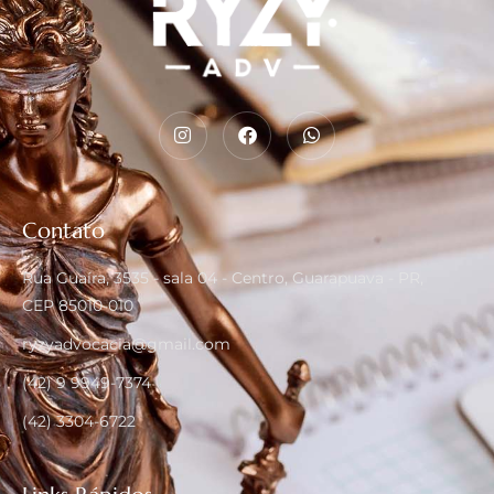
Contato
Rua Guaíra, 3535 - sala 04 - Centro, Guarapuava - PR,
CEP 85010-010
ryzyadvocacia@gmail.com
(42) 9 9949-7374
(42) 3304-6722