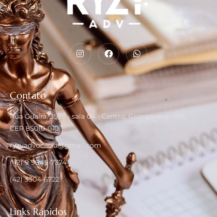
Contato
Rua Guaíra, 3535 - sala 04 - Centro, Guarapuava - PR,
CEP 85010-010
ryzyadvocacia@gmail.com
(42) 9 9949-7374
(42) 3304-6722
Links Rápidos