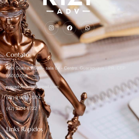
Contato
Rua Guaíra, 3535 - sala 04 - Centro, Guarapuava - PR, CEP
85010-010
ryzyadvocacia@gmail.com
(42) 9 9949-7374
(42) 3304-6722
Links Rápidos