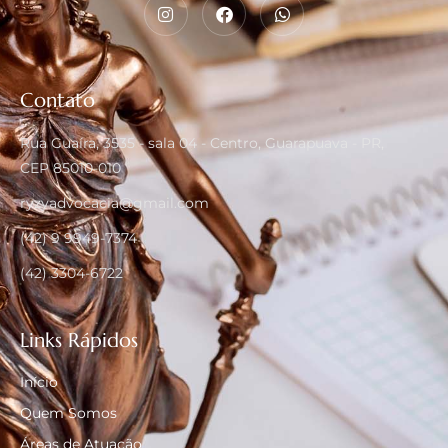
Contato
Rua Guaíra, 3535 - sala 04 - Centro, Guarapuava - PR,
CEP 85010-010
ryzyadvocacia@gmail.com
(42) 9 9949-7374
(42) 3304-6722
Links Rápidos
Início
Quem Somos
Áreas de Atuação