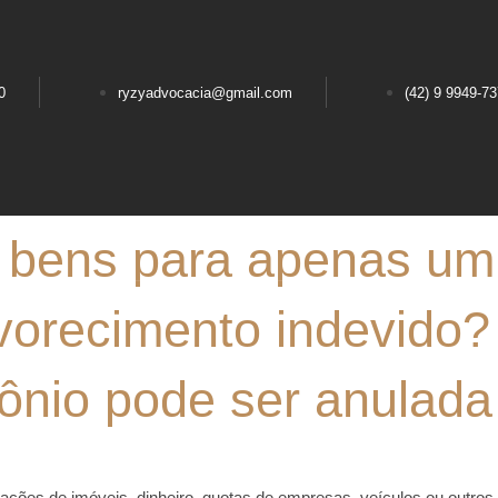
0
ryzyadvocacia@gmail.com
(42) 9 9949-7
 bens para apenas um 
avorecimento indevido
mônio pode ser anulada
ações de imóveis, dinheiro, quotas de empresas, veículos ou outros