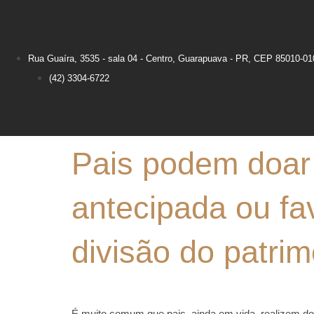
Rua Guaíra, 3535 - sala 04 - Centro, Guarapuava - PR, CEP 85010-01
(42) 3304-6722
Pais podem doar
antecipada ou f
divisão do patri
É muito comum que pais, ainda em vida, realizem do