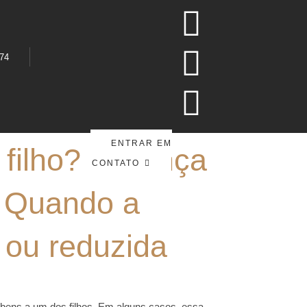
374
ENTRAR EM
filho? Herança
CONTATO
? Quando a
 ou reduzida
 bens a um dos filhos. Em alguns casos, essa