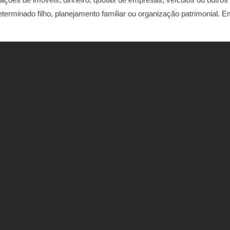
terminado filho, planejamento familiar ou organização patrimonial. E