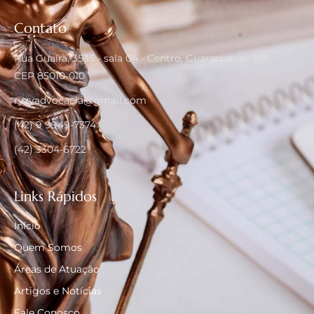
Contato
Rua Guaíra, 3535 - sala 04 - Centro, Guarapuava - PR,
CEP 85010-010
ryzyadvocacia@gmail.com
(42) 9 9949-7374
(42) 3304-6722
Links Rápidos
Início
Quem Somos
Áreas de Atuação
Artigos e Notícias
Fale Conosco