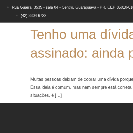
Rua Guaíra, 3535 - sala 04 - Centro, Guarapuava - PR, CEP 85010-01
(42) 3304-6722
Tenho uma dívida
assinado: ainda 
Muitas pessoas deixam de cobrar uma dívida porque 
Essa ideia é comum, mas nem sempre está correta. E
situações, é […]