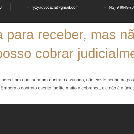
0
ryzyadvocacia@gmail.com
(42) 9 9949-7
 para receber, mas nã
posso cobrar judicialm
acreditam que, sem um contrato assinado, não existe nenhuma possib
mbora o contrato escrito facilite muito a cobrança, ele não é a ún