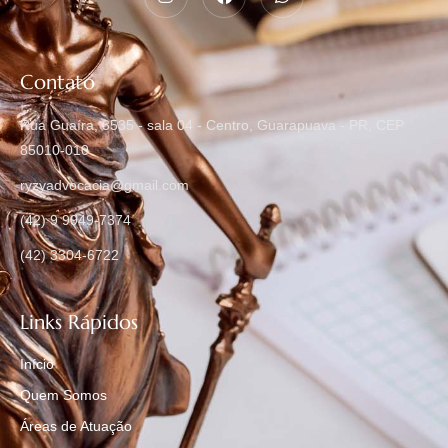
Contato
Rua Guaíra, 3535 - sala 04 - Centro, Guarapuava - PR, CEP
85010-010
ryzyadvocacia@gmail.com
(42) 9 9949-7374
(42) 3304-6722
Links Rápidos
Início
Quem Somos
Áreas de Atuação