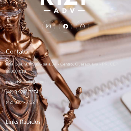
Contato
Rua Guaíra, 3535 - sala 04 - Centro, Guarapuava - PR, CEP
85010-010
ryzyadvocacia@gmail.com
(42) 9 9949-7374
(42) 3304-6722
Links Rápidos