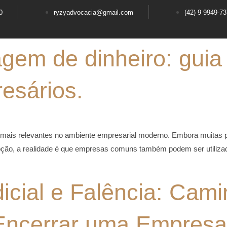
0
ryzyadvocacia@gmail.com
(42) 9 9949-7
gem de dinheiro: guia
esários.
mais relevantes no ambiente empresarial moderno. Embora muitas 
pção, a realidade é que empresas comuns também podem ser utilizadas
cial e Falência: Cami
 Encerrar uma Empresa