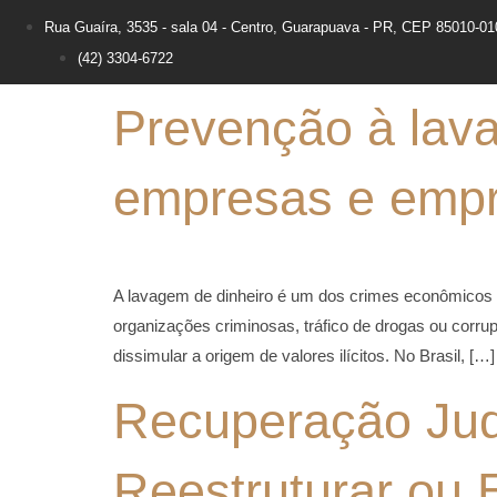
Rua Guaíra, 3535 - sala 04 - Centro, Guarapuava - PR, CEP 85010-01
(42) 3304-6722
Prevenção à lava
empresas e empr
A lavagem de dinheiro é um dos crimes econômicos 
organizações criminosas, tráfico de drogas ou corru
dissimular a origem de valores ilícitos. No Brasil, […]
Recuperação Judi
Reestruturar ou