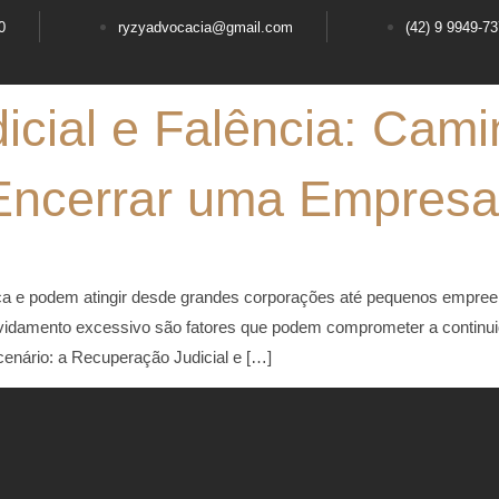
0
ryzyadvocacia@gmail.com
(42) 9 9949-7
cial e Falência: Cami
 Encerrar uma Empresa
ca e podem atingir desde grandes corporações até pequenos empreen
ividamento excessivo são fatores que podem comprometer a continuid
cenário: a Recuperação Judicial e […]