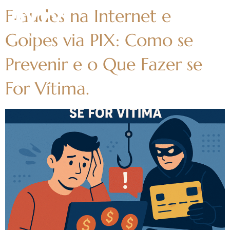
Fraudes na Internet e
Golpes via PIX: Como se
Prevenir e o Que Fazer se
For Vítima.