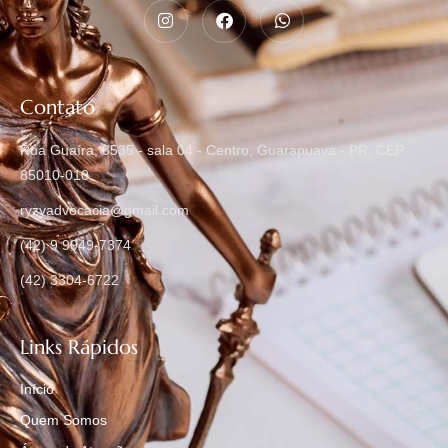
Contato
Rua Guaíra, 3535 - sala 04 - Centro, Guarapuava - PR, CEP
85010-010
ryzyadvocacia@gmail.com
(42) 9 9949-7374
(42) 3304-6722
Links Rápidos
Início
Quem Somos