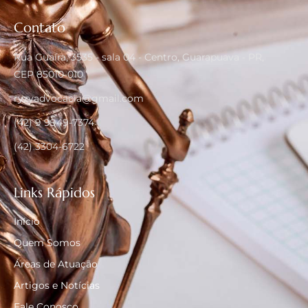
Contato
Rua Guaíra, 3535 - sala 04 - Centro, Guarapuava - PR,
CEP 85010-010
ryzyadvocacia@gmail.com
(42) 9 9949-7374
(42) 3304-6722
Links Rápidos
Início
Quem Somos
Áreas de Atuação
Artigos e Notícias
Fale Conosco