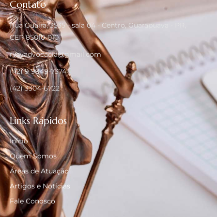
Contato
Rua Guaíra, 3535 - sala 04 - Centro, Guarapuava - PR,
CEP 85010-010
ryzyadvocacia@gmail.com
(42) 9 9949-7374
(42) 3304-6722
Links Rápidos
Início
Quem Somos
Áreas de Atuação
Artigos e Notícias
Fale Conosco