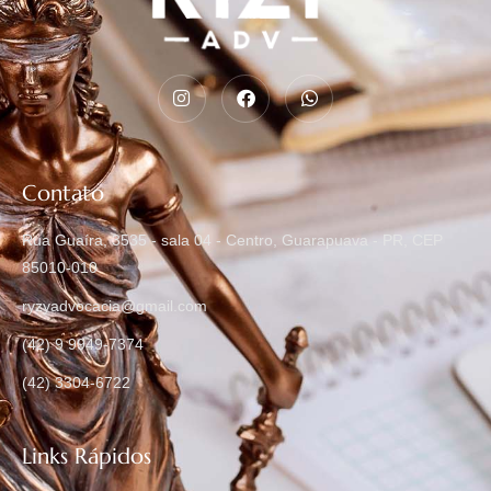
Contato
Rua Guaíra, 3535 - sala 04 - Centro, Guarapuava - PR, CEP
85010-010
ryzyadvocacia@gmail.com
(42) 9 9949-7374
(42) 3304-6722
Links Rápidos