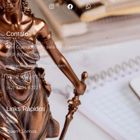
Contato
Rua Guaíra, 3535 - sala 04 - Centro, Guarapuava - PR,
CEP 85010-010
ryzyadvocacia@gmail.com
(42) 9 9949-7374
(42) 3304-6722
Links Rápidos
Início
Quem Somos