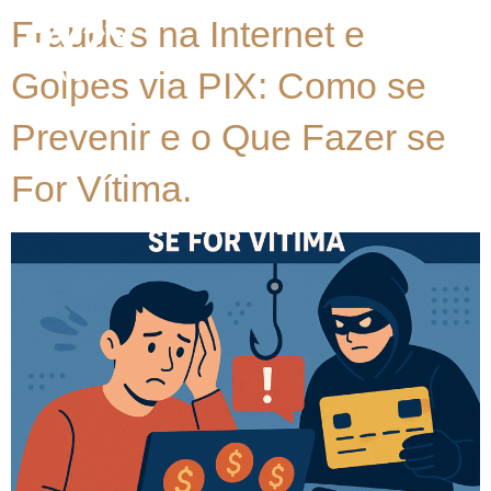
Fraudes na Internet e
Golpes via PIX: Como se
Prevenir e o Que Fazer se
For Vítima.