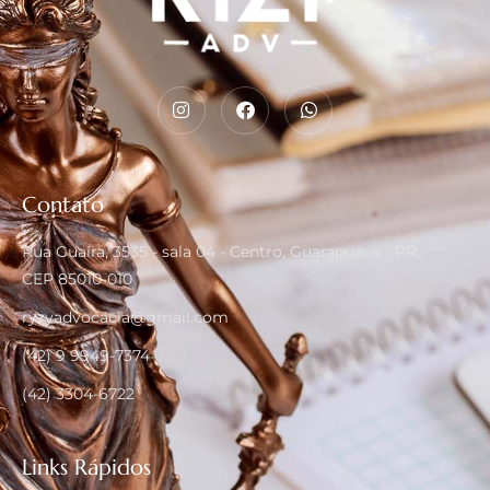
Contato
Rua Guaíra, 3535 - sala 04 - Centro, Guarapuava - PR,
CEP 85010-010
ryzyadvocacia@gmail.com
(42) 9 9949-7374
(42) 3304-6722
Links Rápidos