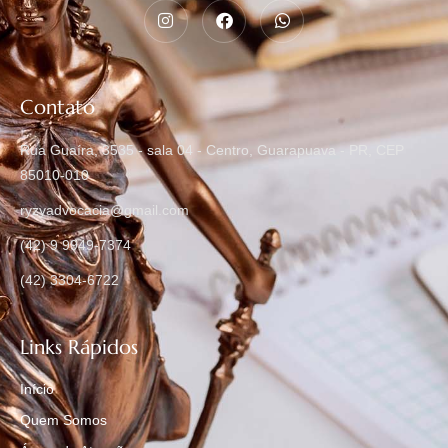
Contato
Rua Guaíra, 3535 - sala 04 - Centro, Guarapuava - PR, CEP
85010-010
ryzyadvocacia@gmail.com
(42) 9 9949-7374
(42) 3304-6722
Links Rápidos
Início
Quem Somos