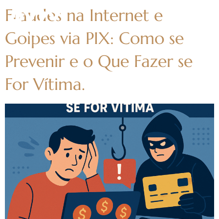
Fraudes na Internet e
Golpes via PIX: Como se
Prevenir e o Que Fazer se
For Vítima.