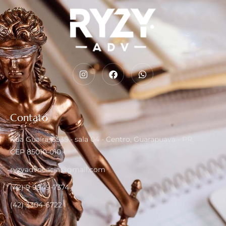
Contato
Rua Guaíra, 3535 - sala 04 - Centro, Guarapuava - PR,
CEP 85010-010
ryzyadvocacia@gmail.com
(42) 9 9949-7374
(42) 3304-6722