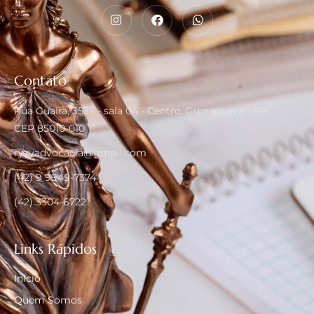
Contato
Rua Guaíra, 3535 - sala 04 - Centro, Guarapuava - PR,
CEP 85010-010
ryzyadvocacia@gmail.com
(42) 9 9949-7374
(42) 3304-6722
Links Rápidos
Início
Quem Somos