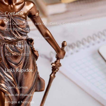
Contato
Rua Guaíra, 3535 - sala 04 - Centro, Guarapuava - PR,
CEP 85010-010
ryzyadvocacia@gmail.com
(42) 9 9949-7374
(42) 3304-6722
Links Rápidos
Início
Quem Somos
Áreas de Atuação
Artigos e Notícias