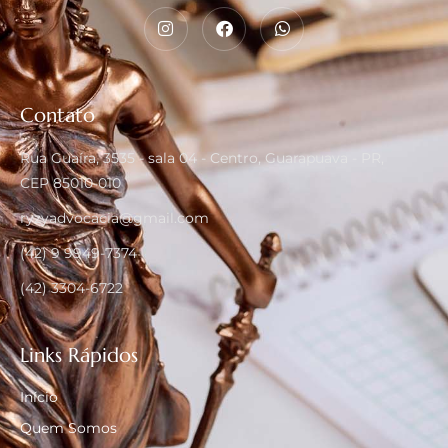
Contato
Rua Guaíra, 3535 - sala 04 - Centro, Guarapuava - PR,
CEP 85010-010
ryzyadvocacia@gmail.com
(42) 9 9949-7374
(42) 3304-6722
Links Rápidos
Início
Quem Somos