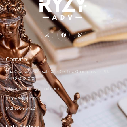
Contato
Rua Guaíra, 3535 - sala 04 - Centro, Guarapuava - PR,
CEP 85010-010
ryzyadvocacia@gmail.com
(42) 9 9949-7374
(42) 3304-6722