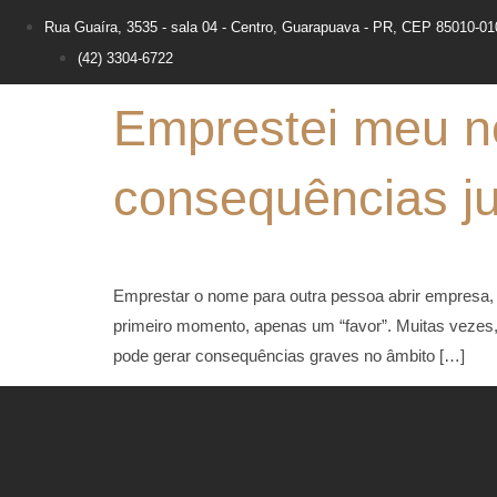
Rua Guaíra, 3535 - sala 04 - Centro, Guarapuava - PR, CEP 85010-01
(42) 3304-6722
Emprestei meu n
consequências ju
Emprestar o nome para outra pessoa abrir empresa, m
primeiro momento, apenas um “favor”. Muitas vezes,
pode gerar consequências graves no âmbito […]