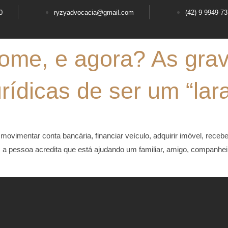
0
ryzyadvocacia@gmail.com
(42) 9 9949-7
ome, e agora? As gra
rídicas de ser um “lar
ovimentar conta bancária, financiar veículo, adquirir imóvel, receb
 a pessoa acredita que está ajudando um familiar, amigo, companhei