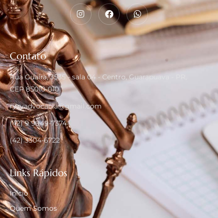
Contato
Rua Guaíra, 3535 - sala 04 - Centro, Guarapuava - PR,
CEP 85010-010
ryzyadvocacia@gmail.com
(42) 9 9949-7374
(42) 3304-6722
Links Rápidos
Início
Quem Somos