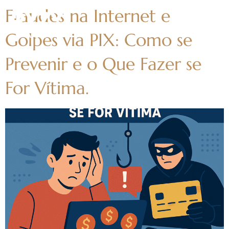
Fraudes na Internet e
Golpes via PIX: Como se
Prevenir e o Que Fazer se
For Vítima.