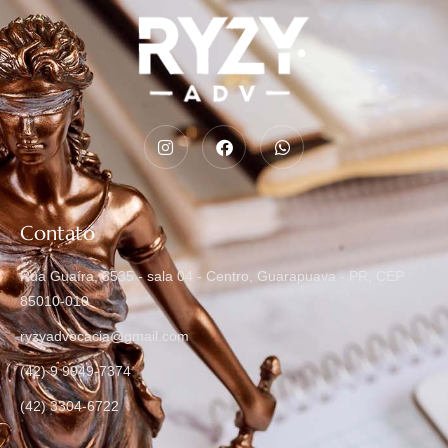
Contato
Rua Guaíra, 3535 - sala 04 - Centro, Guarapuava - PR, CEP
85010-010
ryzyadvocacia@gmail.com
(42) 9 9949-7374
(42) 3304-6722