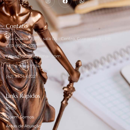
Contato
Rua Guaíra, 3535 - sala 04 - Centro, Guarapuava - PR,
CEP 85010-010
ryzyadvocacia@gmail.com
(42) 9 9949-7374
(42) 3304-6722
Links Rápidos
Início
Quem Somos
Áreas de Atuação