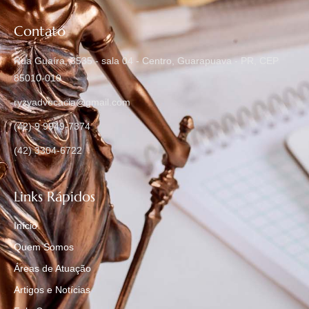
Contato
Rua Guaíra, 3535 - sala 04 - Centro, Guarapuava - PR, CEP
85010-010
ryzyadvocacia@gmail.com
(42) 9 9949-7374
(42) 3304-6722
Links Rápidos
Início
Quem Somos
Áreas de Atuação
Artigos e Notícias