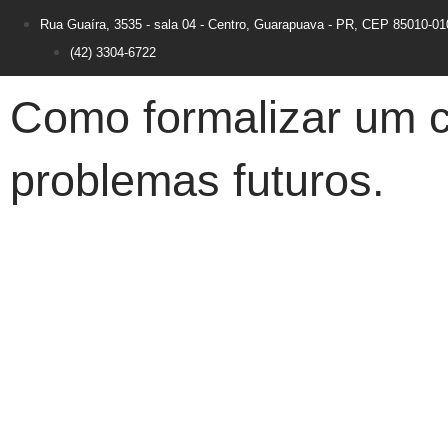
Rua Guaíra, 3535 - sala 04 - Centro, Guarapuava - PR, CEP 85010-01
(42) 3304-6722
Como formalizar um co
problemas futuros.