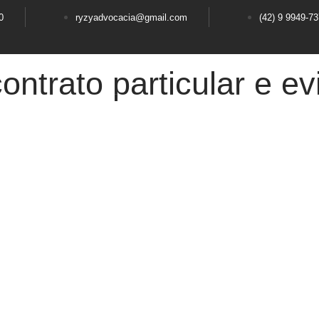
0
ryzyadvocacia@gmail.com
(42) 9 9949-7
ntrato particular e evi