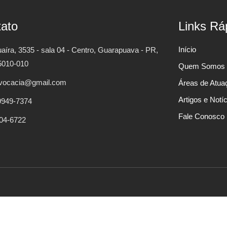
ato
Links Rá
Início
íra, 3535 - sala 04 - Centro, Guarapuava - PR,
010-010
Quem Somos
vocacia@gmail.com
Áreas de Atua
Artigos e Notí
 9949-7374
Fale Conosco
304-6722