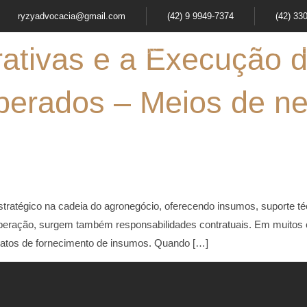
ryzyadvocacia@gmail.com
(42) 9 9949-7374
(42) 33
ativas e a Execução d
ÁREAS DE ATUAÇÃO
ARTIGOS E NOTÍCIAS
FALE CONOS
perados – Meios de n
stratégico na cadeia do agronegócio, oferecendo insumos, suporte t
operação, surgem também responsabilidades contratuais. Em muitos 
ntratos de fornecimento de insumos. Quando […]