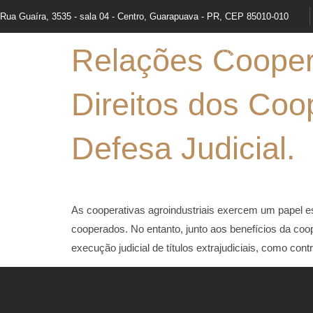
Rua Guaíra, 3535 - sala 04 - Centro, Guarapuava - PR, CEP 85010-010
Relações Cooper
INÍCIO
QUEM SOMOS
Direitos dos Coo
Defesa Judicial.
As cooperativas agroindustriais exercem um papel e
cooperados. No entanto, junto aos benefícios da co
execução judicial de títulos extrajudiciais, como co