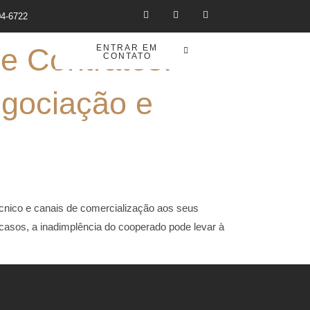
04-6722
e Contratos:
ENTRAR EM
CO
CONTATO
egociação e
écnico e canais de comercialização aos seus
casos, a inadimplência do cooperado pode levar à