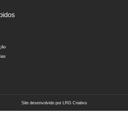
pidos
ção
cias
Site desenvolvido por LRG Criativo