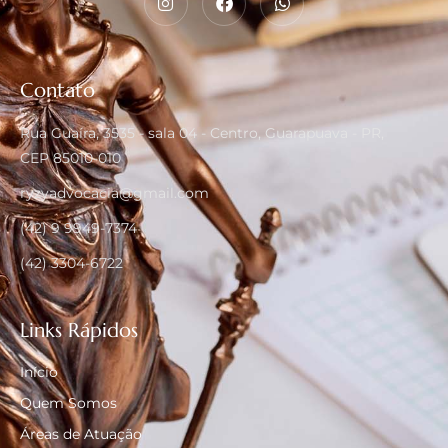
Contato
Rua Guaíra, 3535 - sala 04 - Centro, Guarapuava - PR,
CEP 85010-010
ryzyadvocacia@gmail.com
(42) 9 9949-7374
(42) 3304-6722
Links Rápidos
Início
Quem Somos
Áreas de Atuação