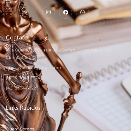
Contato
Rua Guaíra, 3535 - sala 04 - Centro, Guarapuava - PR,
CEP 85010-010
ryzyadvocacia@gmail.com
(42) 9 9949-7374
(42) 3304-6722
Links Rápidos
Início
Quem Somos