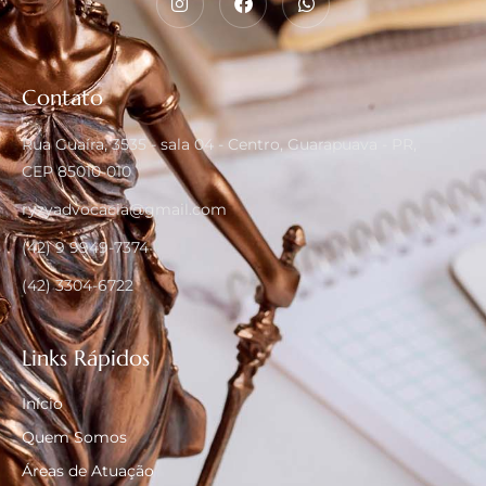
Contato
Rua Guaíra, 3535 - sala 04 - Centro, Guarapuava - PR,
CEP 85010-010
ryzyadvocacia@gmail.com
(42) 9 9949-7374
(42) 3304-6722
Links Rápidos
Início
Quem Somos
Áreas de Atuação