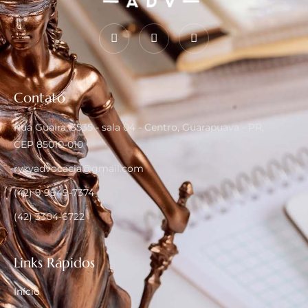
Contato
Rua Guaíra, 3535 - sala 04 - Centro, Guarapuava - PR,
CEP 85010-010
ryzyadvocacia@gmail.com
(42) 9 9949-7374
(42) 3304-6722
Links Rápidos
Início