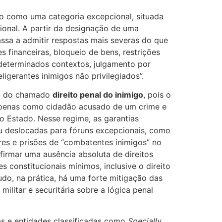
ado como uma categoria excepcional, situada
cional. A partir da designação de uma
ssa a admitir respostas mais severas do que
 financeiras, bloqueio de bens, restrições
 determinados contextos, julgamento por
ligerantes inimigos não privilegiados”.
ica do chamado
direito penal do inimigo
, pois o
 apenas como cidadão acusado de um crime e
 Estado. Nesse regime, as garantias
ou deslocadas para fóruns excepcionais, como
es e prisões de “combatentes inimigos” no
firmar uma ausência absoluta de direitos
constitucionais mínimos, inclusive o direito
do, na prática, há uma forte mitigação das
militar e securitária sobre a lógica penal
as e entidades classificadas como
Specially