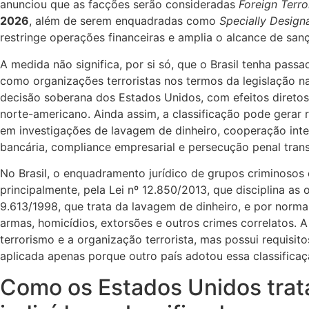
anunciou que as facções serão consideradas
Foreign Terro
2026
, além de serem enquadradas como
Specially Designa
restringe operações financeiras e amplia o alcance de san
A medida não significa, por si só, que o Brasil tenha pa
como organizações terroristas nos termos da legislação na
decisão soberana dos Estados Unidos, com efeitos diretos n
norte-americano. Ainda assim, a classificação pode gerar 
em investigações de lavagem de dinheiro, cooperação inter
bancária, compliance empresarial e persecução penal trans
No Brasil, o enquadramento jurídico de grupos criminoso
principalmente, pela Lei nº 12.850/2013, que disciplina as 
9.613/1998, que trata da lavagem de dinheiro, e por norma
armas, homicídios, extorsões e outros crimes correlatos. A 
terrorismo e a organização terrorista, mas possui requisi
aplicada apenas porque outro país adotou essa classificaç
Como os Estados Unidos trat