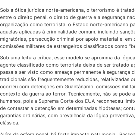
Sob a ótica jurídica norte-americana, o terrorismo é trat
entre o direito penal, o direito de guerra e a segurança na
organização como terrorista, o Estado norte-americano pa
aquelas aplicadas à criminalidade comum, incluindo sanções
migratórias, persecução criminal por apoio material e, em
comissões militares de estrangeiros classificados como “be
Sob uma leitura crítica, esse modelo se aproxima da lóg
agente classificado como terrorista deixa de ser tratado
passa a ser visto como ameaça permanente à segurança do
tradicionais são frequentemente reduzidas, relativizadas 
ocorreu com detenções em Guantánamo, comissões militar
contexto da guerra ao terror. Tecnicamente, não se pode a
humanos, pois a Suprema Corte dos EUA reconheceu limites 
de contestar a detenção em determinadas hipóteses; contu
garantias ordinárias, com prevalência da lógica preventiva, 
clássica.
Além da esfera penal, há forte impacto patrimonial. Pesso