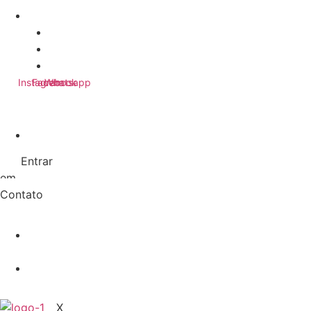
Rua Guaíra, 3535 - sala 04 - Centro, Guarapuava - P
ryzyadvocacia@gmail.com
(42) 9 9949-7374
(42) 3304-6722
Instagram
Facebook
Whatsapp
Início
Quem
PCC e Comando Vermelho como organizações terroristas
Entrar
Somos
em
Áreas
Contato
de
Atuação
Artigos
e Notícias
Fale
Conosco
X