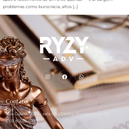
problemas como burocracia, altos […]
Contato
Rua Guaíra, 3535 - sala 04 - Centro, Guarapuava - PR,
CEP 85010-010