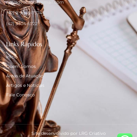
ryzyadvocacia@gmail.com
(42) 9 9949-7374
(42) 3304-6722
Links Rápidos
Início
Quem Somos
Áreas de Atuação
Artigos e Notícias
Fale Conosco
Site desenvolvido por LRG Criativo