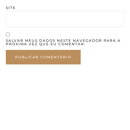
SITE
SALVAR MEUS DADOS NESTE NAVEGADOR PARA A
PRÓXIMA VEZ QUE EU COMENTAR.
Contato
Rua Guaíra, 3535 - sala 04 - Centro, Guarapuava -
PR, CEP 85010-010