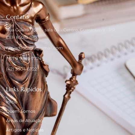
Contato
Rua Guaíra, 3535 - sala 04 - Centro, Guarapuava - PR,
CEP 85010-010
ryzyadvocacia@gmail.com
(42) 9 9949-7374
(42) 3304-6722
Links Rápidos
Início
Quem Somos
Áreas de Atuação
Artigos e Notícias