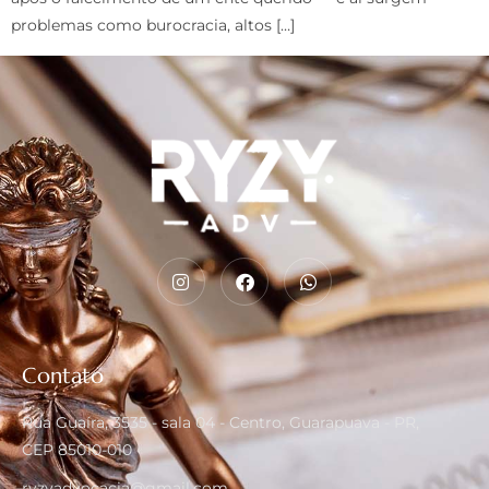
problemas como burocracia, altos […]
Contato
Rua Guaíra, 3535 - sala 04 - Centro, Guarapuava - PR,
CEP 85010-010
ryzyadvocacia@gmail.com