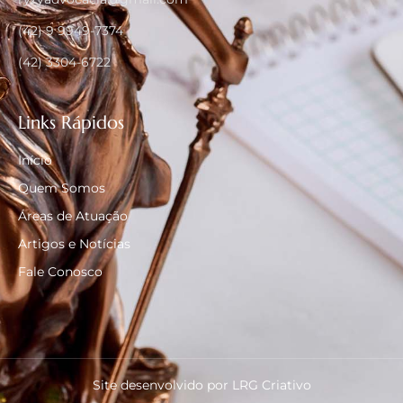
(42) 9 9949-7374
(42) 3304-6722
Links Rápidos
Início
Quem Somos
Áreas de Atuação
Artigos e Notícias
Fale Conosco
Site desenvolvido por LRG Criativo