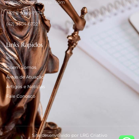
ryzyadvocacia@gmail.com
(42) 9 9949-7374
(42) 3304-6722
Links Rápidos
Início
Quem Somos
Áreas de Atuação
Artigos e Notícias
Fale Conosco
Site desenvolvido por LRG Criativo