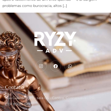
problemas como burocracia, altos […]
Contato
Rua Guaíra, 3535 - sala 04 - Centro, Guarapuava - PR,
CEP 85010-010