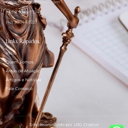
ryzyadvocacia@gmail.com
(42) 9 9949-7374
(42) 3304-6722
Links Rápidos
Início
Quem Somos
Áreas de Atuação
Artigos e Notícias
Fale Conosco
Site desenvolvido por LRG Criativo