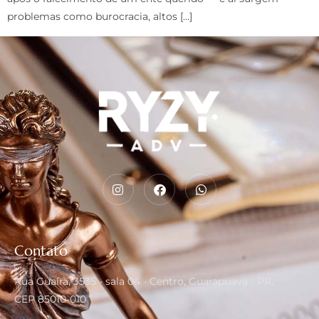
problemas como burocracia, altos […]
Contato
Rua Guaíra, 3535 - sala 04 - Centro, Guarapuava - PR,
CEP 85010-010