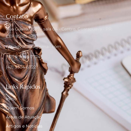
Contato
Rua Guaíra, 3535 - sala 04 - Centro, Guarapuava - PR,
CEP 85010-010
ryzyadvocacia@gmail.com
(42) 9 9949-7374
(42) 3304-6722
Links Rápidos
Início
Quem Somos
Áreas de Atuação
Artigos e Notícias