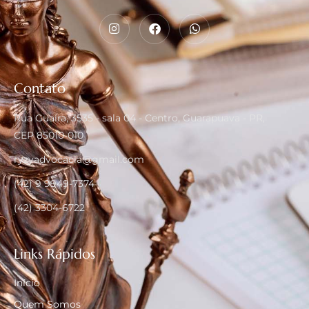
Contato
Rua Guaíra, 3535 - sala 04 - Centro, Guarapuava - PR,
CEP 85010-010
ryzyadvocacia@gmail.com
(42) 9 9949-7374
(42) 3304-6722
Links Rápidos
Início
Quem Somos