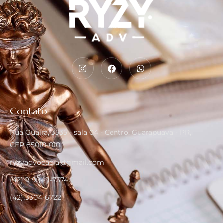
Contato
Rua Guaíra, 3535 - sala 04 - Centro, Guarapuava - PR,
CEP 85010-010
ryzyadvocacia@gmail.com
(42) 9 9949-7374
(42) 3304-6722