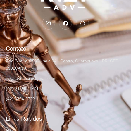
Contato
Rua Guaíra, 3535 - sala 04 - Centro, Guarapuava - PR, CEP
85010-010
ryzyadvocacia@gmail.com
(42) 9 9949-7374
(42) 3304-6722
Links Rápidos
Início